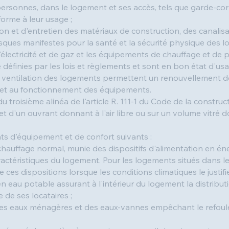
personnes, dans le logement et ses accès, tels que garde-corp
orme à leur usage ;
ion et d'entretien des matériaux de construction, des canali
ques manifestes pour la santé et la sécurité physique des lo
lectricité et de gaz et les équipements de chauffage et de
définies par les lois et règlements et sont en bon état d'us
de ventilation des logements permettent un renouvellement de
et au fonctionnement des équipements.
u troisième alinéa de l'article R. 111-1 du Code de la construct
et d'un ouvrant donnant à l'air libre ou sur un volume vitré don
s d'équipement et de confort suivants :
chauffage normal, munie des dispositifs d'alimentation en én
ctéristiques du logement. Pour les logements situés dans le
 ces dispositions lorsque les conditions climatiques le justifie
en eau potable assurant à l'intérieur du logement la distribu
e de ses locataires ;
 des eaux ménagères et des eaux-vannes empêchant le refoul