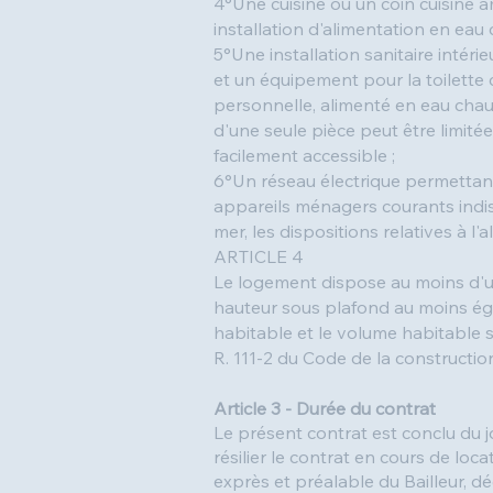
4°Une cuisine ou un coin cuisine 
installation d'alimentation en eau 
5°Une installation sanitaire intéri
et un équipement pour la toilette
personnelle, alimenté en eau chaud
d'une seule pièce peut être limitée
facilement accessible ;
6°Un réseau électrique permettant 
appareils ménagers courants indis
mer, les dispositions relatives à 
ARTICLE 4
Le logement dispose au moins d'un
hauteur sous plafond au moins éga
habitable et le volume habitable 
R. 111-2 du Code de la construction
Article 3 - Durée du contrat
Le présent contrat est conclu du 
résilier le contrat en cours de loca
exprès et préalable du Bailleur, dé