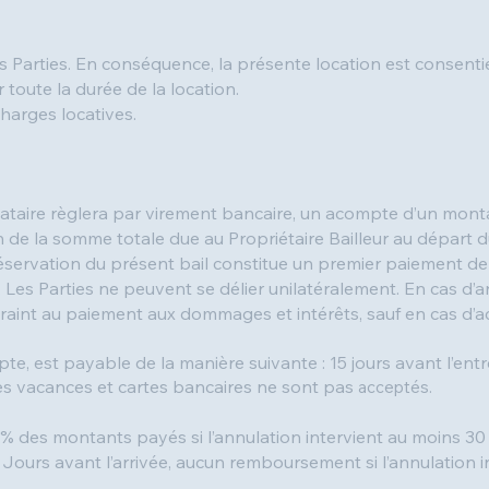
les Parties. En conséquence, la présente location est consen
toute la durée de la location.
charges locatives.
cataire règlera par virement bancaire, un acompte d’un mon
n de la somme totale due au Propriétaire Bailleur au départ du
servation du présent bail constitue un premier paiement de l
es Parties ne peuvent se délier unilatéralement. En cas d’an
ontraint au paiement aux dommages et intérêts, sauf en cas d’
mpte, est payable de la manière suivante : 15 jours avant l’en
es vacances et cartes bancaires ne sont pas
acceptés.
es montants payés si l’annulation intervient au moins 30 jo
5 Jours avant l’arrivée, aucun remboursement si l’annulation 