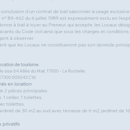
 conclusion d'un contrat de bail saisonnier à usage exclusive
oi n° 89-462 du 6 juillet 1989 est expressément exclu en l’esp
 donne à bail à loyer au Preneur, qui accepte, les Locaux dési
uivants du Code civil ainsi que sous les charges et conditions 
agent à observer.
nt que les Locaux ne constitueront pas son domicile princip
ocation de tourisme.
le sise 64 Allée du Mail, 17000 - La Rochelle.
: 17300 005043 CW.
nés en location
2 pièces principales.
1 cellier, 1 toilettes.
ec toilettes,
ardinet de 30 m2 au sud avec terrasse de 6 m2, jardinet de 1
 privatifs