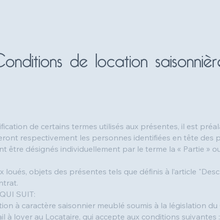
onditions de location
saisonnièr
ication de certains termes utilisés aux présentes, il est préa
gneront respectivement les personnes identifiées en tête des 
ont être désignés individuellement par le terme la « Partie » 
x loués, objets des présentes tels que définis à l’article "Des
ntrat.
QUI SUIT:
tion à caractère saisonnier meublé soumis à la législation du
l à loyer au Locataire, qui accepte aux conditions suivantes :