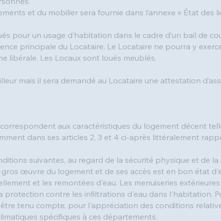
ersonnes.
ments et du mobilier sera fournie dans l’annexe « État des lie
és pour un usage d’habitation dans le cadre d’un bail de cou
ence principale du Locataire. Le Locataire ne pourra y exerc
me libérale. Les Locaux sont loués meublés.
lleur mais il sera demandé au Locataire une attestation d’as
 correspondent aux caractéristiques du logement décent telle
ment dans ses articles 2, 3 et 4 ci-après littéralement rappo
ditions suivantes, au regard de la sécurité physique et de la 
 Le gros œuvre du logement et de ses accès est en bon état d'e
sellement et les remontées d'eau. Les menuiseries extérieures
 protection contre les infiltrations d'eau dans l'habitation. 
être tenu compte, pour l'appréciation des conditions relative
 climatiques spécifiques à ces départements.