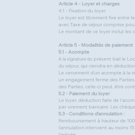
Article 4 - Loyer et charges
4.1 - Fixation du loyer
Le loyer est librement fixé entre 
avec Taxe de séjour comprise pour 
Le montant de ce loyer inclut les 
Article 5 - Modalités de paiement
5.1 - Acompte
présent bail le Lo
A la signature du
du séjour, qui viendra en déductio
Le versement d’un acompte à la ré
un engagement ferme des Parties. L
des Parties, celle-ci peut, être c
5.2 - Paiement du loyer
Le loyer, déduction faite de l'aco
par virement bancaire. Les chèqu
5.3 - Conditions d’annulation :
Remboursement à hauteur de 100% d
l’annulation intervient au moins 1
l’arrivée.