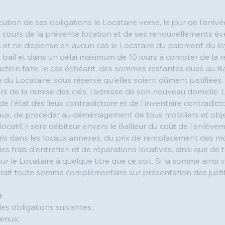
écution de ses obligations le Locataire verse, le jour de l’arr
 cours de la présente location et de ses renouvellements év
s et ne dispense en aucun cas le Locataire du paiement du lo
de bail et dans un délai maximum de 10 jours à compter de la 
ction faite, le cas échéant, des sommes restantes dues au Ba
e du Locataire, sous réserve qu'elles soient dûment justifiées. 
ors de la remise des clés, l'adresse de son nouveau domicile
'état des lieux contradictoire et de l'inventaire contradictoi
ocaux, de procéder au déménagement de tous mobiliers et obje
catif, il sera débiteur envers le Bailleur du coût de l'enlèvem
pris dans les locaux annexes, du prix de remplacement des mo
s frais d'entretien et de réparations locatives, ainsi que de
 le Locataire à quelque titre que ce soit. Si la somme ainsi ve
lerait toute somme complémentaire sur présentation des justifi
e
les obligations suivantes :
venus;