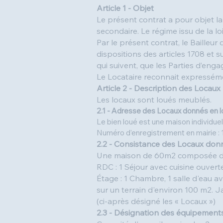
Article 1 - Objet
Le présent contrat a pour objet la
secondaire. Le régime issu de la l
Par le présent contrat, le Bailleur
dispositions des articles 1708 et s
qui suivent, que les Parties d’eng
Le Locataire reconnait expresséme
Article 2 - Description des Locaux
Les locaux sont loués meublés.
2.1 - Adresse des Locaux donnés en l
Le bien loué est une maison individuel
Numéro d’enregistrement en mairie 
2.2 - Consistance des Locaux don
Une maison de 60m2 composée de 
RDC : 1 Séjour avec cuisine ouverte, 
Étage : 1 Chambre, 1 salle d'eau av
sur un terrain d'environ 100 m2. J
(ci-après désigné les « Locaux »)
2.3 - Désignation des équipements