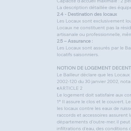
Capacité d'accueil maximale : 2 p
La description détaillée des équipe
2.4 - Destination des locaux
Les Locaux sont exclusivement lou
Locaux ne constituent pas la résid
artisanale ou professionnelle, mê
2.5 – Assurance :
Les Locaux sont assurés par le Bai
locatifs saisonniers.
NOTION DE LOGEMENT DECENT
Le Bailleur déclare que les Locaux
2002-120 du 30 janvier 2002, notam
«
ARTICLE 2
Le logement doit satisfaire aux con
1° Il assure le clos et le couvert.
les locaux contre les eaux de ruis
raccords et accessoires assurent la
départements d'outre-mer, il peut 
infiltrations d'eau, des conditions